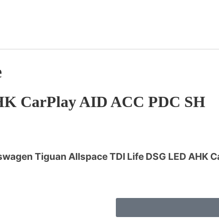
e
AHK CarPlay AID ACC PDC SH
swagen Tiguan Allspace TDI Life DSG LED AHK C