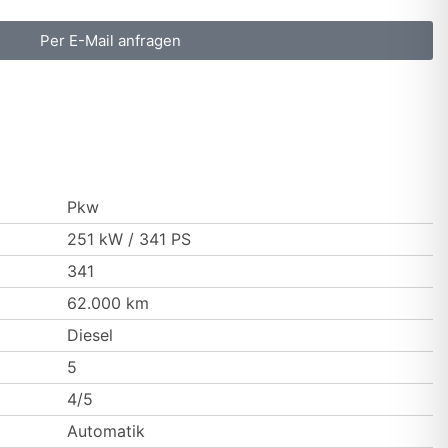
Per E-Mail anfragen
Pkw
251 kW / 341 PS
341
62.000 km
Diesel
5
4/5
Automatik